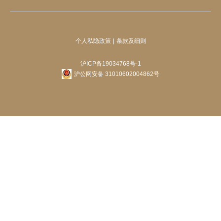
个人私隐政策
条款及细则
沪ICP备19034768号-1
沪公网安备 31010602004862号