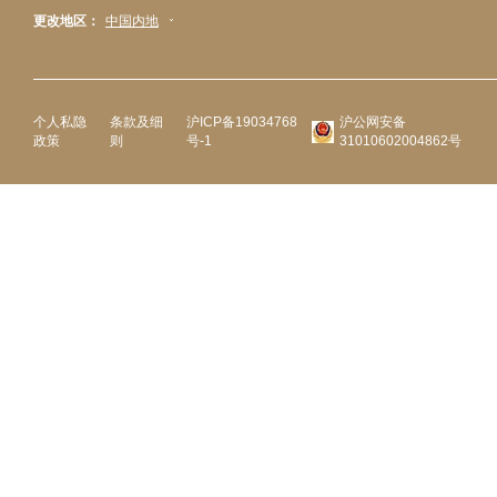
更改地区：
中国内地
个人私隐
条款及细
沪ICP备19034768
沪公网安备
政策
则
号-1
31010602004862号