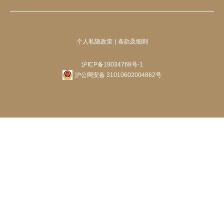
个人私隐政策
条款及细则
沪ICP备19034768号-1
沪公网安备 31010602004862号