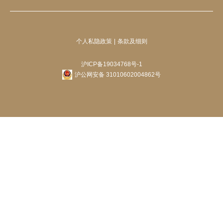
个人私隐政策
条款及细则
沪ICP备19034768号-1
沪公网安备 31010602004862号