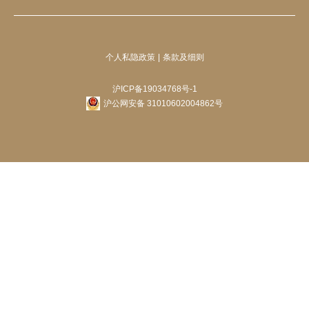
个人私隐政策
条款及细则
沪ICP备19034768号-1
沪公网安备 31010602004862号