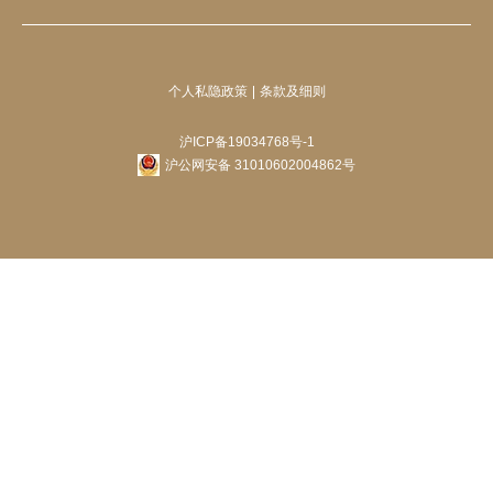
个人私隐政策
条款及细则
沪ICP备19034768号-1
沪公网安备 31010602004862号