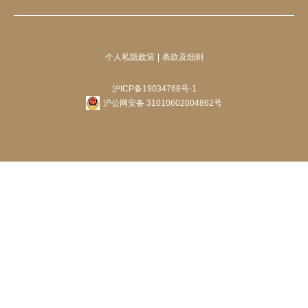
个人私隐政策
条款及细则
沪ICP备19034768号-1
沪公网安备 31010602004862号