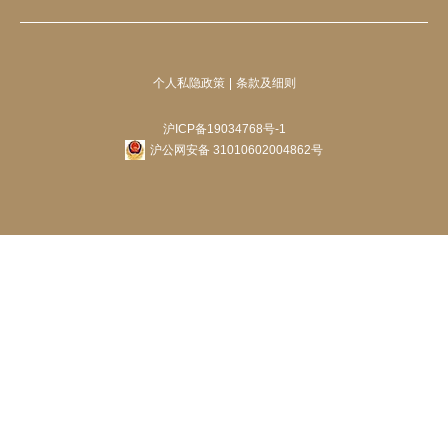
个人私隐政策
条款及细则
沪ICP备19034768号-1
沪公网安备 31010602004862号