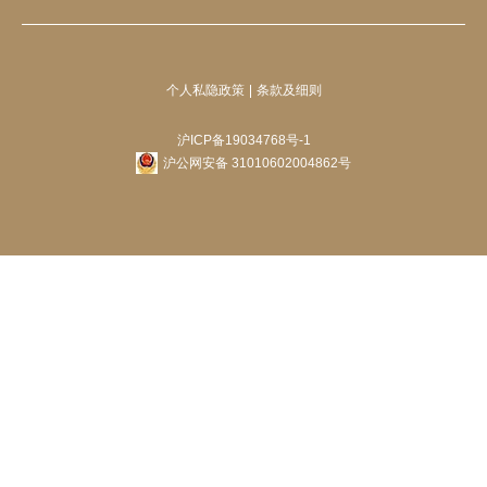
个人私隐政策
条款及细则
沪ICP备19034768号-1
沪公网安备 31010602004862号