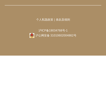
个人私隐政策
条款及细则
沪ICP备19034768号-1
沪公网安备 31010602004862号