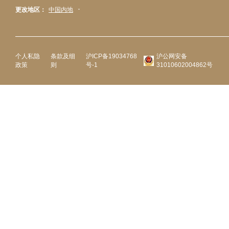
更改地区：
中国内地
个人私隐
条款及细
沪ICP备19034768
沪公网安备
政策
则
号-1
31010602004862号