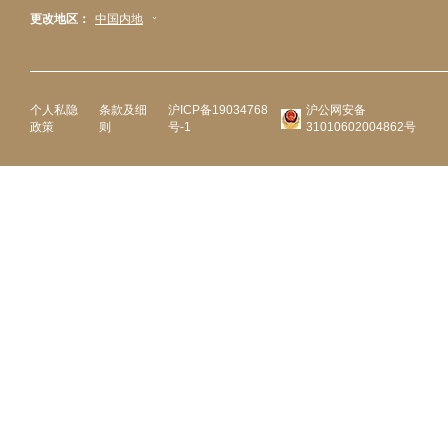
更改地区：
中国内地
个人私隐
条款及细
沪ICP备19034768
沪公网安备
政策
则
号-1
31010602004862号