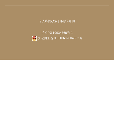
个人私隐政策
条款及细则
沪ICP备19034768号-1
沪公网安备 31010602004862号