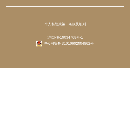
个人私隐政策
条款及细则
沪ICP备19034768号-1
沪公网安备 31010602004862号