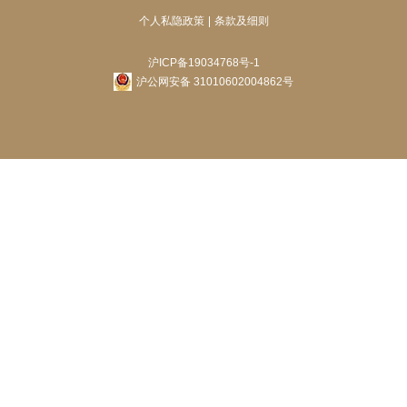
个人私隐政策
条款及细则
沪ICP备19034768号-1
沪公网安备 31010602004862号