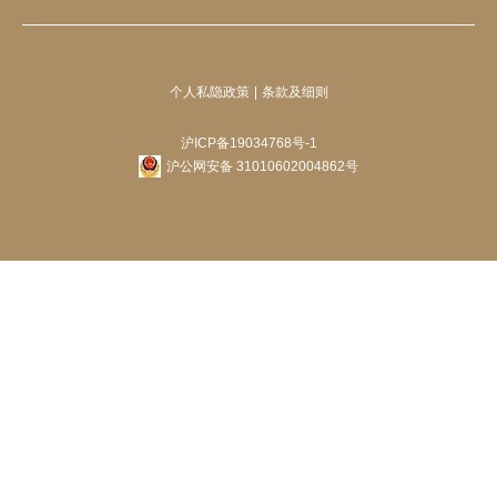
个人私隐政策
条款及细则
沪ICP备19034768号-1
沪公网安备 31010602004862号