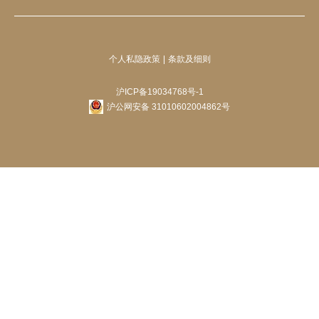
个人私隐政策
条款及细则
沪ICP备19034768号-1
沪公网安备 31010602004862号