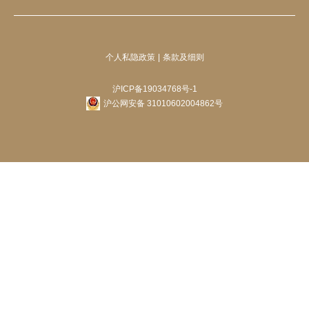
个人私隐政策
条款及细则
沪ICP备19034768号-1
沪公网安备 31010602004862号