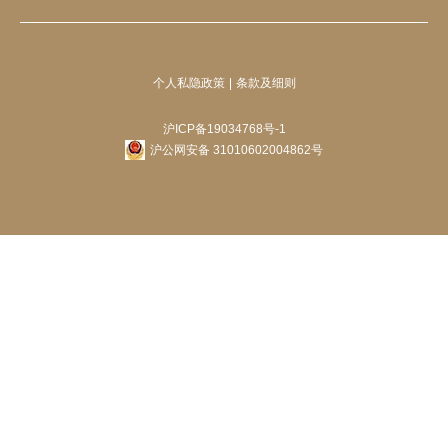
个人私隐政策
条款及细则
沪ICP备19034768号-1
沪公网安备 31010602004862号