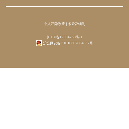
个人私隐政策
条款及细则
沪ICP备19034768号-1
沪公网安备 31010602004862号