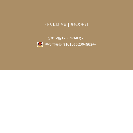
个人私隐政策
条款及细则
沪ICP备19034768号-1
沪公网安备 31010602004862号