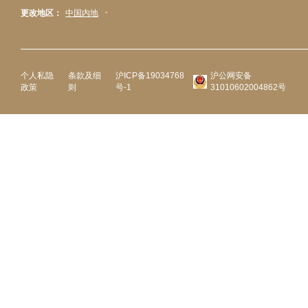
更改地区：
中国内地
个人私隐
条款及细
沪ICP备19034768
沪公网安备
政策
则
号-1
31010602004862号