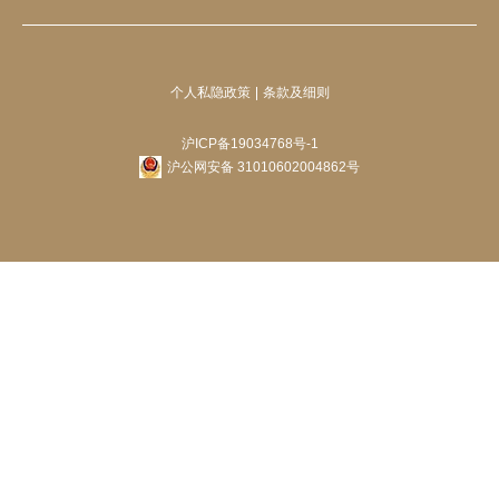
个人私隐政策
条款及细则
沪ICP备19034768号-1
沪公网安备 31010602004862号