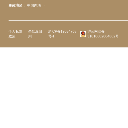
更改地区：
中国内地
个人私隐
条款及细
沪ICP备19034768
沪公网安备
政策
则
号-1
31010602004862号