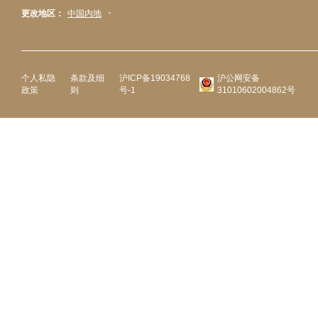
更改地区：
中国内地
个人私隐
条款及细
沪ICP备19034768
沪公网安备
政策
则
号-1
31010602004862号