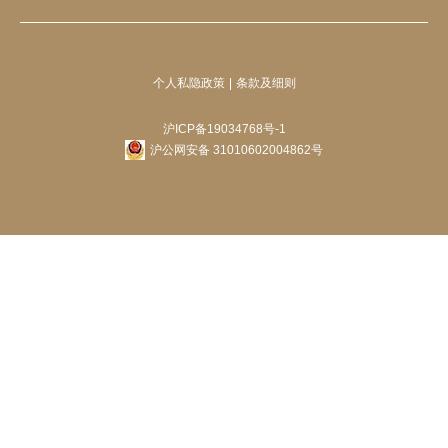
个人私隐政策
条款及细则
沪ICP备19034768号-1
沪公网安备 31010602004862号