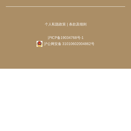
个人私隐政策
条款及细则
沪ICP备19034768号-1
沪公网安备 31010602004862号