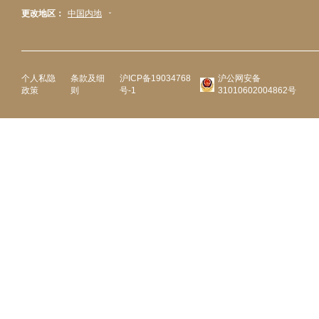
更改地区：
中国内地
个人私隐
条款及细
沪ICP备19034768
沪公网安备
政策
则
号-1
31010602004862号