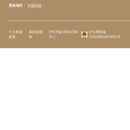
更改地区：
中国内地
个人私隐
条款及细
沪ICP备19034768
沪公网安备
政策
则
号-1
31010602004862号