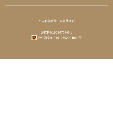
个人私隐政策
条款及细则
沪ICP备19034768号-1
沪公网安备 31010602004862号