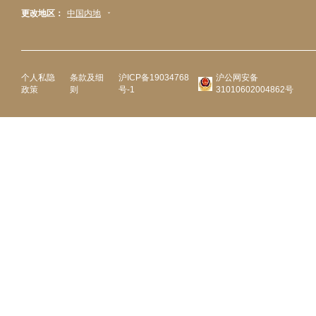
更改地区：
中国内地
个人私隐
条款及细
沪ICP备19034768
沪公网安备
政策
则
号-1
31010602004862号