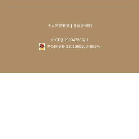
个人私隐政策
条款及细则
沪ICP备19034768号-1
沪公网安备 31010602004862号