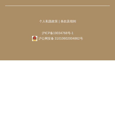
个人私隐政策
条款及细则
沪ICP备19034768号-1
沪公网安备 31010602004862号