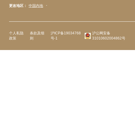
更改地区：
中国内地
个人私隐
条款及细
沪ICP备19034768
沪公网安备
政策
则
号-1
31010602004862号