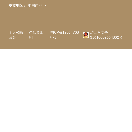
更改地区：
中国内地
个人私隐
条款及细
沪ICP备19034768
沪公网安备
政策
则
号-1
31010602004862号