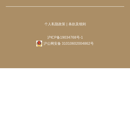
个人私隐政策
条款及细则
沪ICP备19034768号-1
沪公网安备 31010602004862号