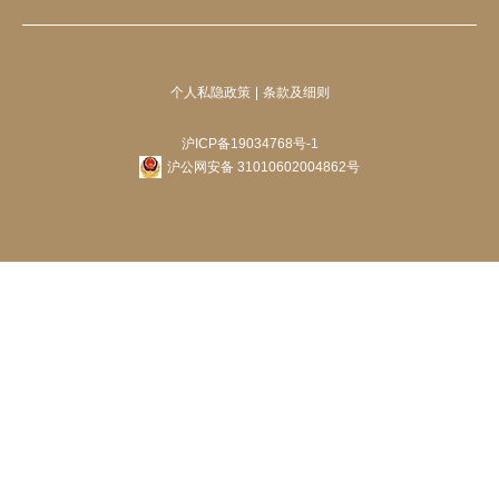
个人私隐政策
条款及细则
沪ICP备19034768号-1
沪公网安备 31010602004862号