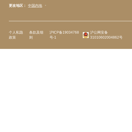
更改地区：
中国内地
个人私隐
条款及细
沪ICP备19034768
沪公网安备
政策
则
号-1
31010602004862号