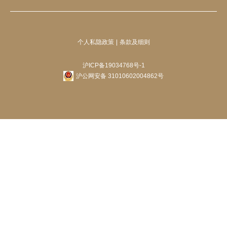
个人私隐政策
条款及细则
沪ICP备19034768号-1
沪公网安备 31010602004862号