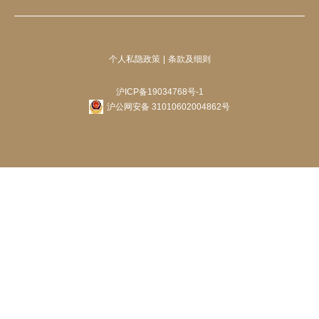
个人私隐政策
条款及细则
沪ICP备19034768号-1
沪公网安备 31010602004862号