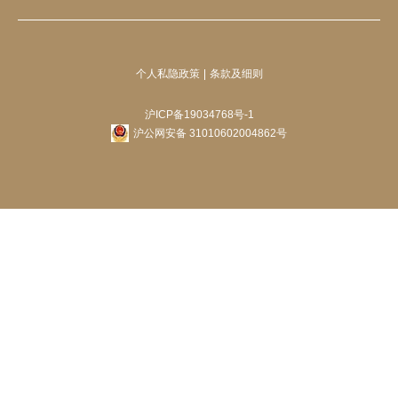
个人私隐政策
条款及细则
沪ICP备19034768号-1
沪公网安备 31010602004862号