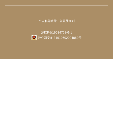
个人私隐政策
条款及细则
沪ICP备19034768号-1
沪公网安备 31010602004862号