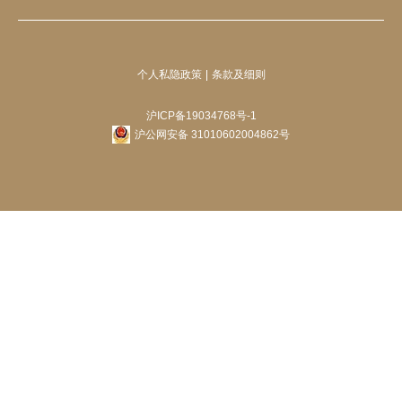
个人私隐政策
条款及细则
沪ICP备19034768号-1
沪公网安备 31010602004862号